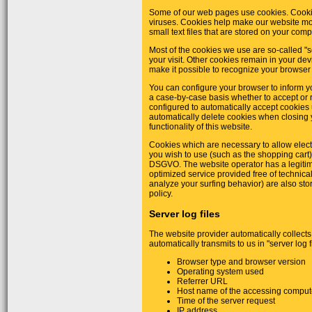
Some of our web pages use cookies. Cooki
viruses. Cookies help make our website more
small text files that are stored on your co
Most of the cookies we use are so-called "s
your visit. Other cookies remain in your de
make it possible to recognize your browser 
You can configure your browser to inform y
a case-by-case basis whether to accept or r
configured to automatically accept cookies u
automatically delete cookies when closing 
functionality of this website.
Cookies which are necessary to allow elect
you wish to use (such as the shopping cart) a
DSGVO. The website operator has a legitima
optimized service provided free of technical
analyze your surfing behavior) are also store
policy.
Server log files
The website provider automatically collects
automatically transmits to us in "server log f
Browser type and browser version
Operating system used
Referrer URL
Host name of the accessing comput
Time of the server request
IP address