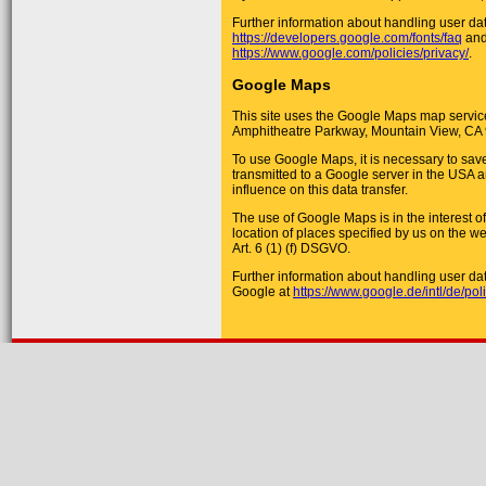
Further information about handling user da
https://developers.google.com/fonts/faq
and 
https://www.google.com/policies/privacy/
.
Google Maps
This site uses the Google Maps map service 
Amphitheatre Parkway, Mountain View, CA
To use Google Maps, it is necessary to save
transmitted to a Google server in the USA an
influence on this data transfer.
The use of Google Maps is in the interest o
location of places specified by us on the web
Art. 6 (1) (f) DSGVO.
Further information about handling user dat
Google at
https://www.google.de/intl/de/poli