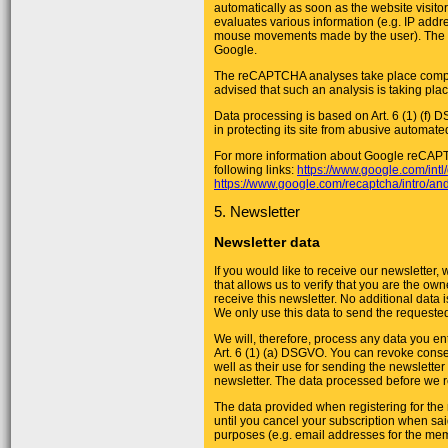
automatically as soon as the website visit
evaluates various information (e.g. IP addr
mouse movements made by the user). The da
Google.
The reCAPTCHA analyses take place complet
advised that such an analysis is taking plac
Data processing is based on Art. 6 (1) (f) 
in protecting its site from abusive automat
For more information about Google reCAPTC
following links:
https://www.google.com/intl/
https://www.google.com/recaptcha/intro/and
5. Newsletter
Newsletter data
If you would like to receive our newsletter,
that allows us to verify that you are the ow
receive this newsletter. No additional data i
We only use this data to send the requested 
We will, therefore, process any data you en
Art. 6 (1) (a) DSGVO. You can revoke conse
well as their use for sending the newsletter 
newsletter. The data processed before we re
The data provided when registering for the n
until you cancel your subscription when sai
purposes (e.g. email addresses for the me