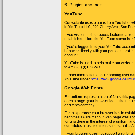
6. Plugins and tools
YouTube
Our website uses plugins from YouTube, wh
is YouTube LLC, 901 Cherry Ave., San Bru
If you visit one of our pages featuring a Y
established. Here the YouTube server is in
If you're logged in to your YouTube accoun
behavior directly with your personal profil
account.
YouTube is used to help make our website ap
to Art. 6 (1) (f) DSGVO.
Further information about handling user dat
YouTube under
https://www.google.de/intl/d
Google Web Fonts
For uniform representation of fonts, this 
open a page, your browser loads the requir
and fonts correctly.
For this purpose your browser has to establ
becomes aware that our web page was acc
fonts is done in the interest of a uniform an
constitutes a justified interest pursuant to A
If your browser does not support web fonts,