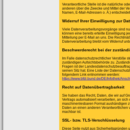
Verantwortliche Stelle ist die natürliche od
anderen über die Zwecke und Mittel der V
Namen, E-Mail-Adressen o. Ä.) entscheidet
Widerruf Ihrer Einwilligung zur D
Viele Datenverarbeitungsvorgänge sind nur 
können eine bereits erteilte Einwilligung j
Mitteilung per E-Mail an uns. Die Rechtmäß
Datenverarbeitung bleibt vom Widerruf unb
Beschwerderecht bei der zuständ
Im Falle datenschutzrechtlicher Verstöße s
zuständigen Aufsichtsbehörde zu. Zuständi
Fragen ist der Landesdatenschutzbeauftr
seinen Sitz hat. Eine Liste der Datenschu
folgendem Link entnommen werden:
https://www.bfdi.bund.de/DE/Infothek/Ansch
Recht auf Datenübertragbarkeit
Sie haben das Recht, Daten, die wir auf Gru
Vertrags automatisiert verarbeiten, an sich
maschinenlesbaren Format aushändigen zu 
Daten an einen anderen Verantwortlichen ve
machbar ist.
SSL- bzw. TLS-Verschlüsselung
Diese Seite nutzt aus Sicherheitsgründen u