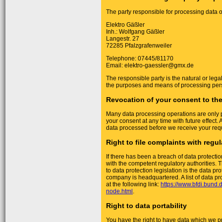
The party responsible for processing data on
Elektro Gäßler
Inh.: Wolfgang Gäßler
Langestr. 27
72285 Pfalzgrafenweiler
Telephone: 07445/81170
Email: elektro-gaessler@gmx.de
The responsible party is the natural or lega
the purposes and means of processing pers
Revocation of your consent to the
Many data processing operations are only 
your consent at any time with future effect. 
data processed before we receive your requ
Right to file complaints with regul
If there has been a breach of data protectio
with the competent regulatory authorities. 
to data protection legislation is the data pr
company is headquartered. A list of data pro
at the following link:
https://www.bfdi.bund.
node.html
.
Right to data portability
You have the right to have data which we pr