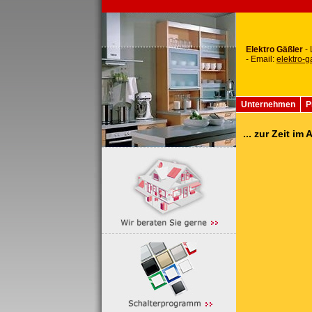
Elektro Gäßler
-
- Email:
elektro-
Unternehmen
P
... zur Zeit im 